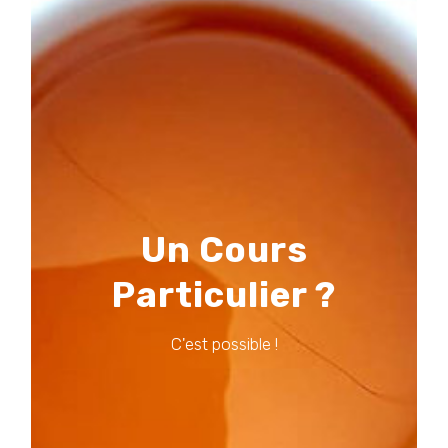
Un Cours
infos et conditions
Particulier ?
C’est possible !
C'est possible !
Vous souhaitez prendre des cours particulier?