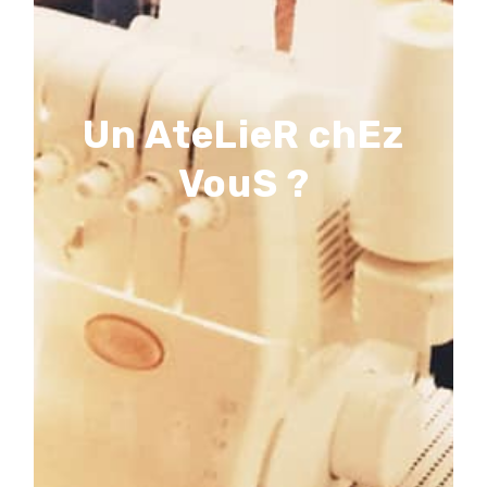
infos et conditions
Un AteLieR chEz
Organisez un atelier chez vous!
VouS ?
collègues pour un atelier couture à thème?
Envie de vous retrouver entre copines ou entre