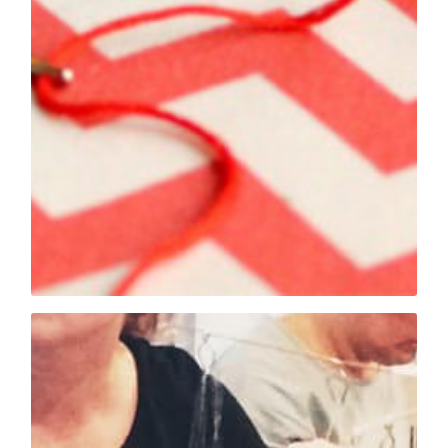
modifier, un joli tissu….Je vous accompagnerai dans
Venez avec vos idées, un projet textile, un modèle à
CAFE COUTURE
// 13.00 – 17.00 //
40€
2 formules
machine à coudre!
Des dimanches « couture », juste pour toi et ta