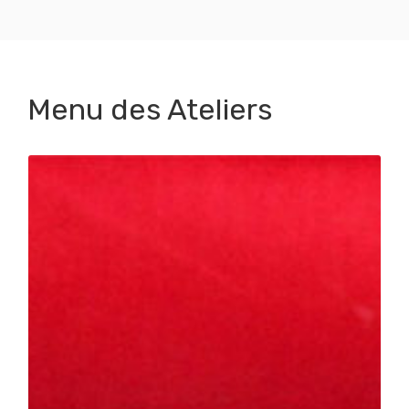
Menu des Ateliers
// +32486185626
Valérie Pollet
: valerieisabellepollet@gmail.com
// Infos et réservations :
Places limitées // uniquement sur inscriptions
bienvenu !
Pour qui ?
débutants ou avancés en couture, tout le monde est le